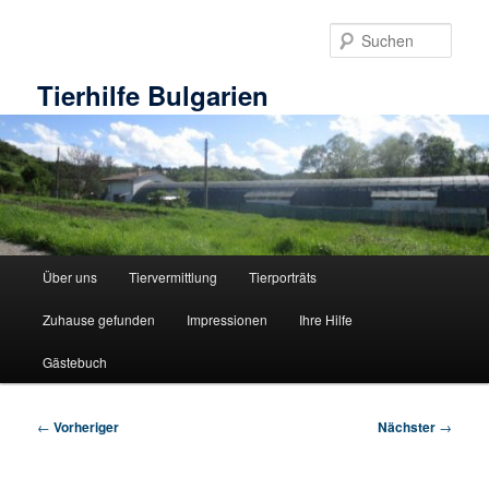
Zum
primären
Such
Inhalt
springen
Tierhilfe Bulgarien
Hauptmenü
Über uns
Tiervermittlung
Tierporträts
Zuhause gefunden
Impressionen
Ihre Hilfe
Gästebuch
Beitragsnavigation
←
Vorheriger
Nächster
→