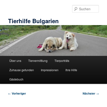
Zum
primären
Such
Inhalt
springen
Tierhilfe Bulgarien
Hauptmenü
Über uns
Tiervermittlung
Tierporträts
Zuhause gefunden
Impressionen
Ihre Hilfe
Gästebuch
Beitragsnavigation
←
Vorheriger
Nächster
→