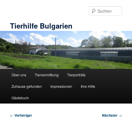
Zum
primären
Such
Inhalt
springen
Tierhilfe Bulgarien
Hauptmenü
Über uns
Tiervermittlung
Tierporträts
Zuhause gefunden
Impressionen
Ihre Hilfe
Gästebuch
Beitragsnavigation
←
Vorheriger
Nächster
→