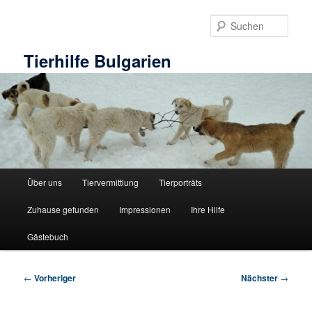
Zum
primären
Such
Inhalt
springen
Tierhilfe Bulgarien
Hauptmenü
Über uns
Tiervermittlung
Tierporträts
Zuhause gefunden
Impressionen
Ihre Hilfe
Gästebuch
Beitragsnavigation
←
Vorheriger
Nächster
→