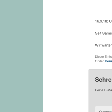
16.9.18: U
Seit Samst
Wir warten
Dieser Eint
für den
Perm
Schre
Deine E-Mai
Komment