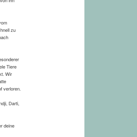
 von ihn
 vom
chnell zu
 nach
besonderer
ele Tiere
t. Wir
atte
 verloren.
ji, Darti,
r deine