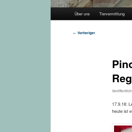
Hauptmenü
Über uns
Tiervermittlung
Beitragsnavigation
←
Vorheriger
Pin
Reg
Veröffentlic
17.9.18: L
heute ist