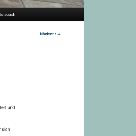
ästebuch
Nächster
→
tert und
r sich