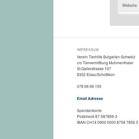
Website
IMPRESSUM
Verein Tierhilfe Bulgarien-Schweiz
c/o Tiervermittlung Muhmenthaler
St.Gallerstrasse 107
8352 Elsau/Schottikon
078 66 66 150
Email Adresse
Spendenkonto
Postcheck 87-587856-3
IBAN CH14 0900 0000 8758 7856 3