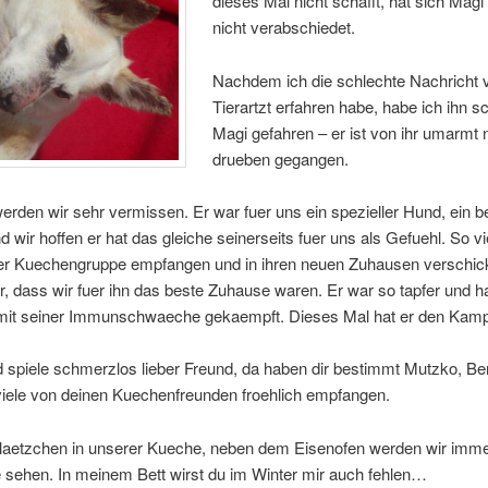
dieses Mal nicht schafft, hat sich Magi
nicht verabschiedet.
Nachdem ich die schlechte Nachricht
Tierartzt erfahren habe, habe ich ihn s
Magi gefahren – er ist von ihr umarmt
drueben gegangen.
erden wir sehr vermissen. Er war fuer uns ein spezieller Hund, ein 
d wir hoffen er hat das gleiche seinerseits fuer uns als Gefuehl. So vi
 der Kuechengruppe empfangen und in ihren neuen Zuhausen verschick
r, dass wir fuer ihn das beste Zuhause waren. Er war so tapfer und h
 mit seiner Immunschwaeche gekaempft. Dieses Mal hat er den Kampf
spiele schmerzlos lieber Freund, da haben dir bestimmt Mutzko, Bend
viele von deinen Kuechenfreunden froehlich empfangen.
Plaetzchen in unserer Kueche, neben dem Eisenofen werden wir imme
 sehen. In meinem Bett wirst du im Winter mir auch fehlen…