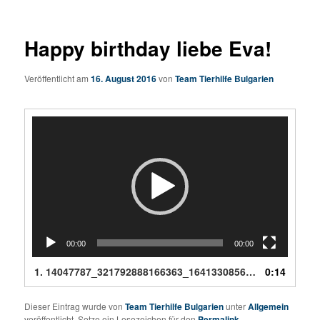
Happy birthday liebe Eva!
Veröffentlicht am
16. August 2016
von
Team Tierhilfe Bulgarien
Video-
Player
00:00
00:00
1.
14047787_321792888166363_1641330856_n.mp4
0:14
Dieser Eintrag wurde von
Team Tierhilfe Bulgarien
unter
Allgemein
veröffentlicht. Setze ein Lesezeichen für den
Permalink
.