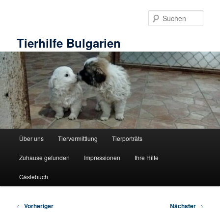
Zum
primären
Such
Inhalt
springen
Tierhilfe Bulgarien
Hauptmenü
Über uns
Tiervermittlung
Tierporträts
Zuhause gefunden
Impressionen
Ihre Hilfe
Gästebuch
Beitragsnavigation
←
Vorheriger
Nächster
→