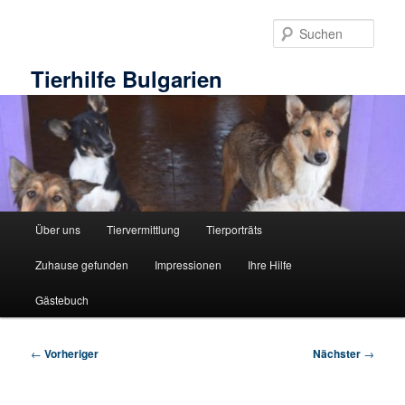
Zum
primären
Such
Inhalt
springen
Tierhilfe Bulgarien
Hauptmenü
Über uns
Tiervermittlung
Tierporträts
Zuhause gefunden
Impressionen
Ihre Hilfe
Gästebuch
Beitragsnavigation
←
Vorheriger
Nächster
→