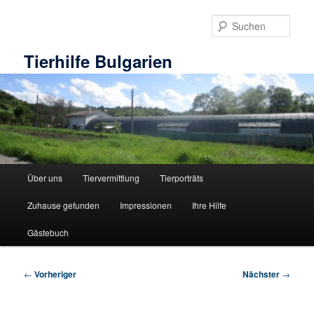
Zum
primären
Such
Inhalt
springen
Tierhilfe Bulgarien
Hauptmenü
Über uns
Tiervermittlung
Tierporträts
Zuhause gefunden
Impressionen
Ihre Hilfe
Gästebuch
Beitragsnavigation
←
Vorheriger
Nächster
→