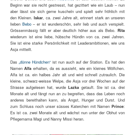
Beginn war sie recht gestresst, hat gezittert wie ein Laub – nun
aber lässt sie sich gerne kuscheln und spielt sehr fröhlich mit
den Kleinen.
Iskar
, ca. zwei Jahre alt, erinnert stark an unseren
lieben
Bebo
– er ist wunderschön, sehr lieb und auch verspielt.
Grössenmässig fällt er aber deutlich höher aus als Bebo.
Rita
wiederum ist eine liebe, hübsche Hündin von ca. zwei Jahren.
Sie ist eine starke Persönlichkeit mit Leaderambitionen, wie uns
Asja mitteilt.
Das
„dünne Hündchen“
ist nun auch auf der Station. Es hat den
Namen
Alfa
erhalten, da es aussieht, wie ein kleines Wölfchen.
Alfa ist ca. ein halbes Jahr alt und wird schnell zutraulich. Die
kleine, schwarz-weisse Welpe, die Asja vor drei Wochen auf der
Strasse aufgelesen hat, wurde
Lazka
getauft. Sie ist ca. drei
Monate alt und fängt nun an zu begreifen, dass das Leben noch
anderes bereithalten kann, als Angst, Hunger und Durst. Und
zum Schluss noch unser süsses Katerchen mit Namen
Prince
:
Es ist ca. zwei Monate alt und wächst nun unter der Obhut von
Pflegemama Magi und Nanny Missi heran.