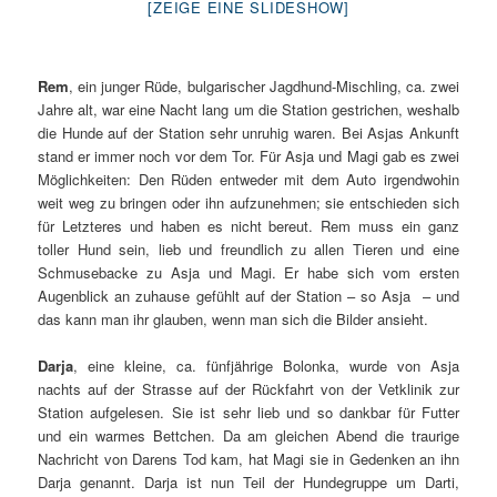
[ZEIGE EINE SLIDESHOW]
Rem
, ein junger Rüde, bulgarischer Jagdhund-Mischling, ca. zwei
Jahre alt, war eine Nacht lang um die Station gestrichen, weshalb
die Hunde auf der Station sehr unruhig waren. Bei Asjas Ankunft
stand er immer noch vor dem Tor. Für Asja und Magi gab es zwei
Möglichkeiten: Den Rüden entweder mit dem Auto irgendwohin
weit weg zu bringen oder ihn aufzunehmen; sie entschieden sich
für Letzteres und haben es nicht bereut. Rem muss ein ganz
toller Hund sein, lieb und freundlich zu allen Tieren und eine
Schmusebacke zu Asja und Magi. Er habe sich vom ersten
Augenblick an zuhause gefühlt auf der Station – so Asja – und
das kann man ihr glauben, wenn man sich die Bilder ansieht.
Darja
, eine kleine, ca. fünfjährige Bolonka, wurde von Asja
nachts auf der Strasse auf der Rückfahrt von der Vetklinik zur
Station aufgelesen. Sie ist sehr lieb und so dankbar für Futter
und ein warmes Bettchen. Da am gleichen Abend die traurige
Nachricht von Darens Tod kam, hat Magi sie in Gedenken an ihn
Darja genannt. Darja ist nun Teil der Hundegruppe um Darti,